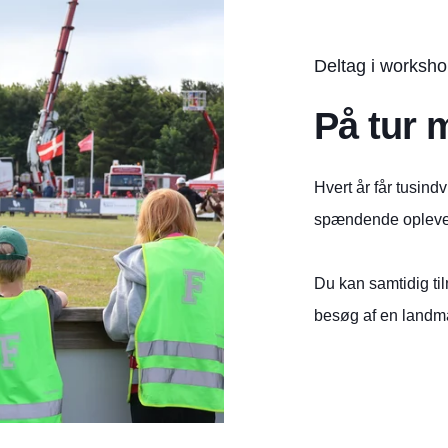
Deltag i worksh
På tur 
Hvert år får tusind
spændende oplevel
Du kan samtidig til
besøg af en land