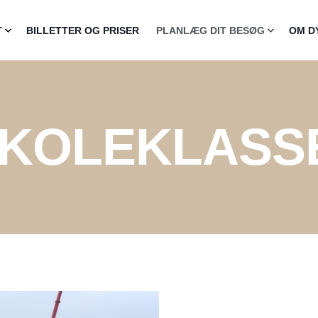
T
BILLETTER OG PRISER
PLANLÆG DIT BESØG
OM D
SKOLEKLASS