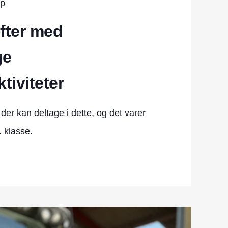
op
fter med
ge
tiviteter
 der kan deltage i dette, og det varer
. klasse.