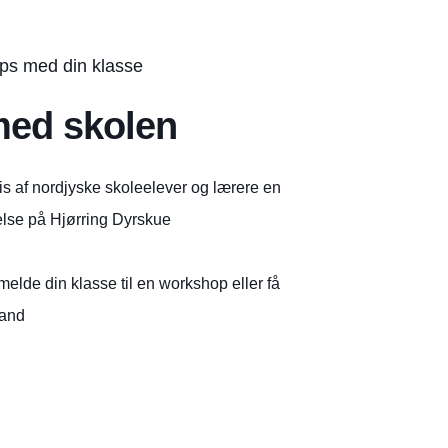
ops med din klasse
med skolen
vis af nordjyske skoleelever og lærere en
se på Hjørring Dyrskue
melde din klasse til en workshop eller få
mand