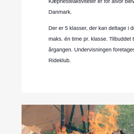
Kæphesteaktiviteter er for alvor ble
Danmark.
Der er 5 klasser, der kan deltage i d
maks. én time pr. klasse. Tilbuddet 
årgangen. Undervisningen foretages
Rideklub.