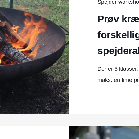
Spejder worksh
Prøv kræ
forskelli
spejderak
Der er 5 klasser,
maks. én time pr