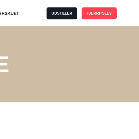
YRSKUET
UDSTILLER
FJERRITSLEV
E