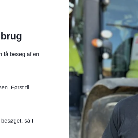
dbrug
n få besøg af en
en. Først til
 besøget, så I