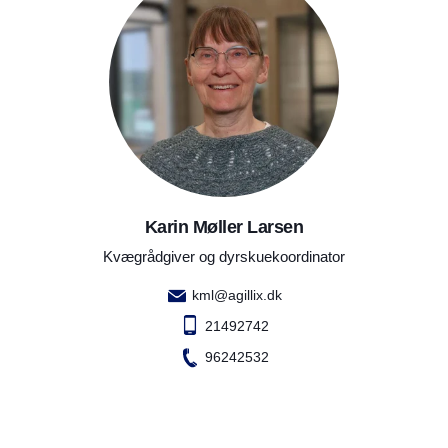
Karin Møller Larsen
Kvægrådgiver og dyrskuekoordinator
kml@agillix.dk
21492742
96242532